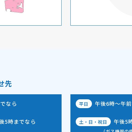
せ先
までなら
午後6時～午前
平日
後5時
までなら
午後5
土・日・祝日
（ガス機器の