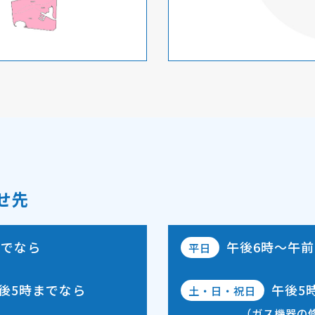
せ先
までなら
午後6時～午前
平日
後5時
までなら
午後5
土・日・祝日
（ガス機器の